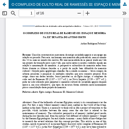
O COMPLEXO DE CULTO REAL DE RAMESSÉS III: ESPAÇO E MEMÓRIA NA XXª DINASTIA DO ANTIGO EGITO