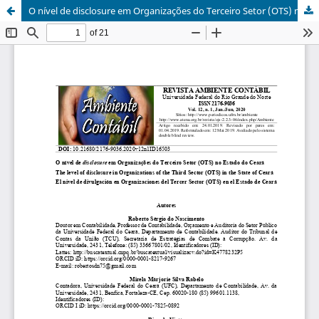
O nível de disclosure em Organizações do Terceiro Setor (OTS) no Estado do Ceará