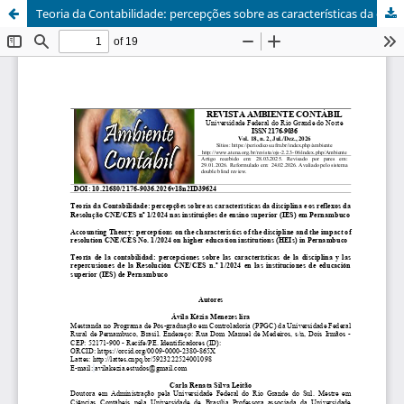
Teoria da Contabilidade: percepções sobre as características da disciplina e os reflexos da Resolução CNE/CES nº 1/2024 nas Instituições de Ensino Superior (IES) em Pernambuco