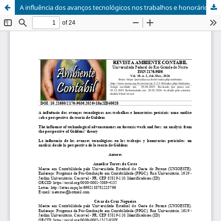
A influência dos avanços tecnológicos nos trabalhos e honorários periciais: uma análise sob a perspectiva da teoria de Giddens