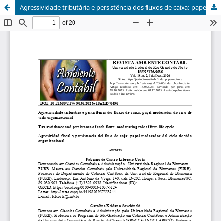
Agressividade tributária e persistência dos fluxos de caixa: papel moderador do ciclo de vida organizacional