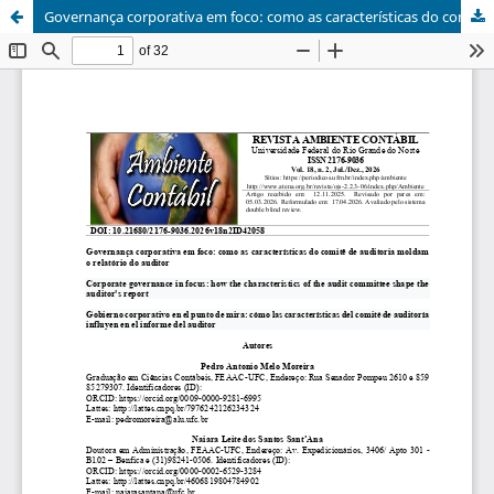
Governança corporativa em foco: como as características do comitê de auditoria moldam o relatório do auditor