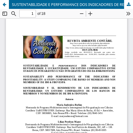
SUSTENTABILIDADE E PERFORMANCE DOS INDICADORES DE RENTABILIDADE E LUCRATIVIDADE: UM ESTUDO COMPARATIVO ENTRE OS BANCOS INTEGRANTES E NÃO INTEGRANTES DO ISE DA BM&FBOVESPA