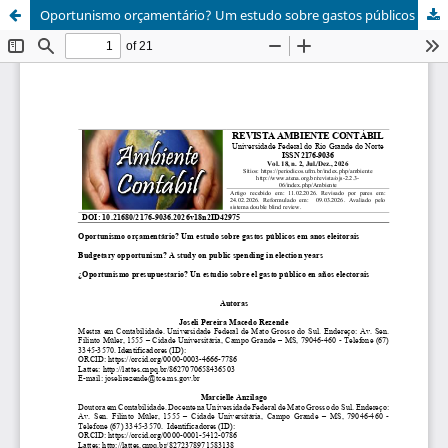
Oportunismo orçamentário? Um estudo sobre gastos públicos em anos eleitorais