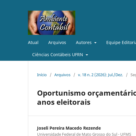
Atual
Arquivos
Autores
Equipe Editori
Ciências Contábeis UFRN
Início
/
Arquivos
/
v. 18 n. 2 (2026): Jul./Dez.
/
Seç
Oportunismo orçamentário
anos eleitorais
Joseli Pereira Macedo Rezende
Universidade Federal de Mato Grosso do Sul - UFMS