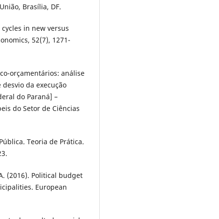
União, Brasília, DF.
t cycles in new versus
onomics, 52(7), 1271-
tico-orçamentários: análise
 e desvio da execução
eral do Paraná] –
is do Setor de Ciências
ública. Teoria de Prática.
23.
. (2016). Political budget
icipalities. European