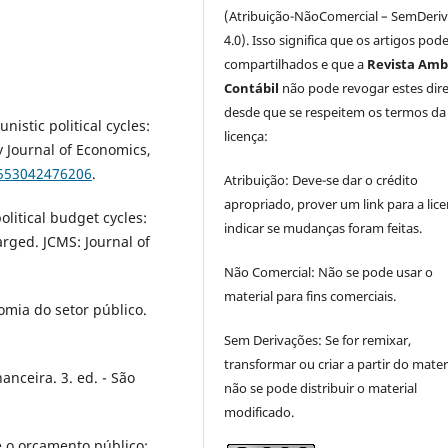
(Atribuição-NãoComercial – SemDeri
4.0). Isso significa que os artigos pod
compartilhados e que a
Revista Amb
Contábil
não pode revogar estes dire
desde que se respeitem os termos da
istic political cycles:
licença:
y Journal of Economics,
3553042476206
.
Atribuição: Deve-se dar o crédito
apropriado, prover um link para a lice
olitical budget cycles:
indicar se mudanças foram feitas.
arged. JCMS: Journal of
Não Comercial: Não se pode usar o
material para fins comerciais.
nomia do setor público.
Sem Derivações: Se for remixar,
transformar ou criar a partir do materi
anceira. 3. ed. - São
não se pode distribuir o material
modificado.
re o orçamento público: