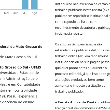
distribuição não-exclusiva da versão 
trabalho publicada nesta revista (ex.:
publicar em repositório institucional 
como capítulo de livro), com
reconhecimento de autoria e publica
inicial nesta revista.
Os autores têm permissão e são
ederal de Mato Grosso do
estimulados a publicar e distribuir se
trabalho online (ex.: em repositórios
de Mato Grosso do Sul.
institucionais ou na sua página pessoa
to Grosso do Sul - UFMS
qualquer ponto antes ou durante o
niversidade Estadual de
processo editorial, já que isso pode g
o em Administração pelo
alterações produtivas, bem como
 Mestre em Contabilidade
aumentar o impacto e a citação do
utora em contabilidade
trabalho publicado.
19). Possui experiência
a e docência no ensino
A
Revista Ambiente Contábil
utiliz
licença Creative Commons CC-BY-NC