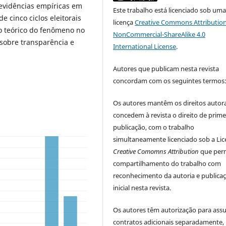
 evidências empíricas em
Este trabalho está licenciado sob um
de cinco ciclos eleitorais
licença
Creative Commons Attribution
to teórico do fenômeno no
NonCommercial-ShareAlike 4.0
 sobre transparência e
International License
.
Autores que publicam nesta revista
concordam com os seguintes termos
Os autores mantêm os direitos autora
concedem à revista o direito de prime
publicação, com o trabalho
simultaneamente licenciado sob a Li
Creative Comomns Attribution
que perm
compartilhamento do trabalho com
reconhecimento da autoria e publica
inicial nesta revista.
Os autores têm autorização para ass
contratos adicionais separadamente,