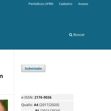
Periódicos UFRN
Cadastro
Acesso
Buscar
Submissão
m
e-ISSN:
2176-9036
Qualis:
A4
(2017/2020)
B1
(2021/2024)