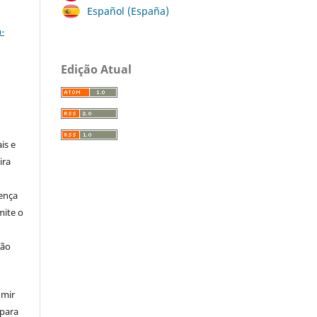
Español (España)
a
-
Edição Atual
:
is e
ira
cença
ite o
ção
umir
 para