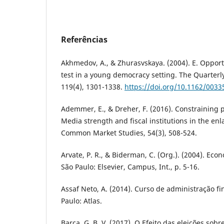
Referências
Akhmedov, A., & Zhurasvskaya. (2004). E. Opportun
test in a young democracy setting. The Quarterl
119(4), 1301-1338.
https://doi.org/10.1162/003
Ademmer, E., & Dreher, F. (2016). Constraining p
Media strength and fiscal institutions in the enl
Common Market Studies, 54(3), 508-524.
Arvate, P. R., & Biderman, C. (Org.). (2004). Eco
São Paulo: Elsevier, Campus, Int., p. 5-16.
Assaf Neto, A. (2014). Curso de administração fin
Paulo: Atlas.
Barca, G. B. V. (2017). O Efeito das eleições sob