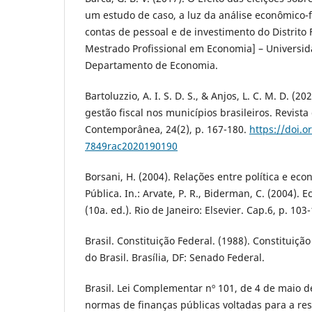
um estudo de caso, a luz da análise econômico-f
contas de pessoal e de investimento do Distrito 
Mestrado Profissional em Economia] – Universida
Departamento de Economia.
Bartoluzzio, A. I. S. D. S., & Anjos, L. C. M. D. (202
gestão fiscal nos municípios brasileiros. Revist
Contemporânea, 24(2), p. 167-180.
https://doi.o
7849rac2020190190
Borsani, H. (2004). Relações entre política e ec
Pública. In.: Arvate, P. R., Biderman, C. (2004). 
(10a. ed.). Rio de Janeiro: Elsevier. Cap.6, p. 103
Brasil. Constituição Federal. (1988). Constituiçã
do Brasil. Brasília, DF: Senado Federal.
Brasil. Lei Complementar nº 101, de 4 de maio d
normas de finanças públicas voltadas para a re