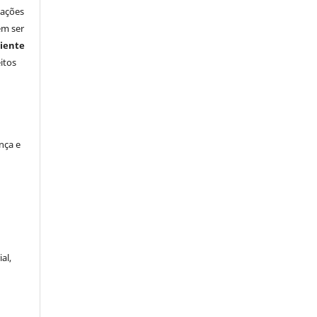
vações
em ser
iente
itos
nça e
al,