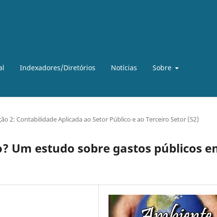
al
Indexadores/Diretórios
Notícias
Sobre
ão 2: Contabilidade Aplicada ao Setor Público e ao Terceiro Setor (S2)
? Um estudo sobre gastos públicos e