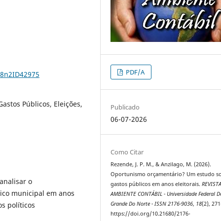
PDF/A
18n2ID42975
Gastos Públicos, Eleições,
Publicado
06-07-2026
Como Citar
Rezende, J. P. M., & Anzilago, M. (2026).
Oportunismo orçamentário? Um estudo s
analisar o
gastos públicos em anos eleitorais.
REVIST
ico municipal em anos
AMBIENTE CONTÁBIL - Universidade Federal D
Grande Do Norte - ISSN 2176-9036
,
18
(2), 27
s políticos
https://doi.org/10.21680/2176-