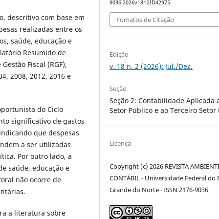
9036.2026v18n2ID42975
vo, descritivo com base em
Fomatos de Citação
pesas realizadas entre os
tos, saúde, educação e
elatório Resumido de
Edição
Gestão Fiscal (RGF),
v. 18 n. 2 (2026): Jul./Dez.
04, 2008, 2012, 2016 e
Seção
Seção 2: Contabilidade Aplicada 
oportunista do Ciclo
Setor Público e ao Terceiro Setor 
to significativo de gastos
, indicando que despesas
Licença
endem a ser utilizadas
tica. Por outro lado, a
Copyright (c) 2026 REVISTA AMBIENT
de saúde, educação e
CONTÁBIL - Universidade Federal do 
toral não ocorre de
Grande do Norte - ISSN 2176-9036
ntárias.
ra a literatura sobre