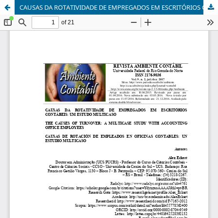
CAUSAS DA ROTATIVIDADE DE EMPREGADOS EM ESCRITÓRIOS CONTÁBEIS: UM ESTUDO MULTICASO