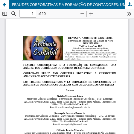
FRAUDES CORPORATIVAS E A FORMAÇÃO DE CONTADORES: UMA ANÁLISE DOS CURRÍCULOS DOS CURSOS DE CIÊNCIAS CONTÁBEIS