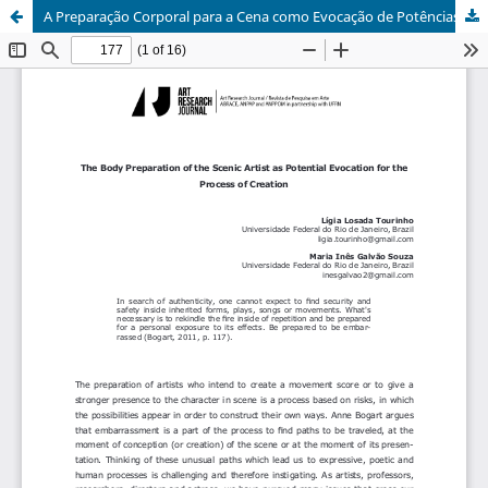
A Preparação Corporal para a Cena como Evocação de Potências para o Processo de Criação