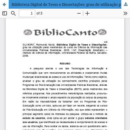
Biblioteca Digital de Teses e Dissertações: grau de utilização pelos mestrandos do curso de Ciência da Informação das Universidades Públicas Brasileiras