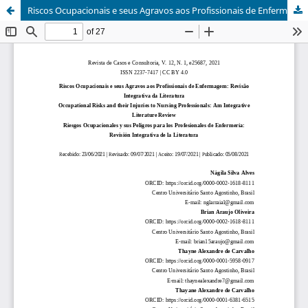
Riscos Ocupacionais e seus Agravos aos Profissionais de Enfermagem: Revisão Integrativa da Literatura