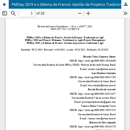
PMDay 2019 e o Dilema de Francis: Gestão de Projetos Tradicional ou Ágil