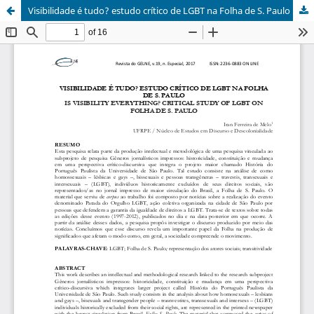
Visibilidade é tudo? estudo crítico de LGBT na Folha de S. Paulo