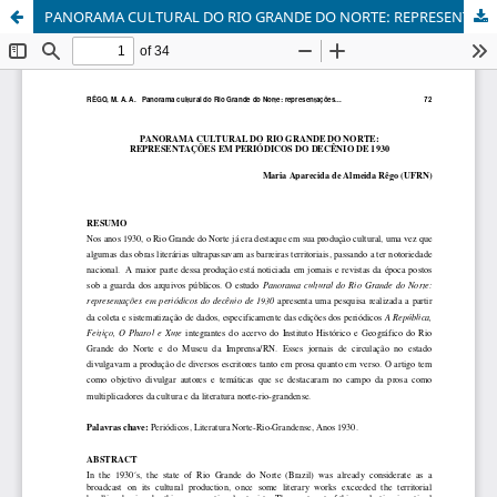
PANORAMA CULTURAL DO RIO GRANDE DO NORTE: REPRESENTAÇÕES EM PERIÓDICOS DO DECÊNIO DE 1930