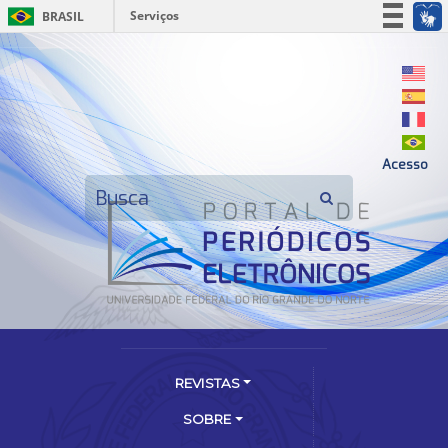
Serviços
BRASIL
Simplifique!
Participe
Acesso à informação
Legislação
Acesso
Canais
REVISTAS
SOBRE