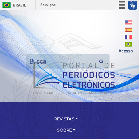
Serviços
BRASIL
Simplifique!
Participe
Acesso à informação
Legislação
Acesso
Canais
REVISTAS
SOBRE