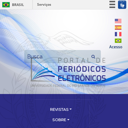
Serviços
BRASIL
Simplifique!
Participe
Acesso à informação
Legislação
Acesso
Canais
REVISTAS
SOBRE