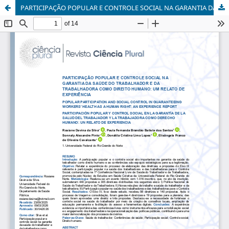
PARTICIPAÇÃO POPULAR E CONTROLE SOCIAL NA GARANTIA DA SAÚDE DO TRABALHADOR E DA TRABALHADORA COMO DIREITO HUMANO: UM RELATO DE EXPERIÊNCIA