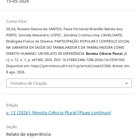
15-05-2026
Como Citar
SILVA, Rosiane Davina da; SANTOS, Paula Fernanda Brandão Batista dos;
PINTO, Sonnaly Alexandre; LOPES , Donátila Cristina Lima; CAVALCANTE,
Elisângela Franco de Oliveira. PARTICIPAÇÃO POPULAR E CONTROLE SOCIAL
NA GARANTIA DA SAÚDE DO TRABALHADOR E DA TRABALHADORA COMO
DIREITO HUMANO: UM RELATO DE EXPERIÊNCIA.
Revista Ciência Plural
,
[S.
l.]
, v. 12, n. 1, p. e41560, 2026. DOI: 10.21680/2446-7286.2026v12n1ID41560.
Disponível em: https://periodicos.ufrn.br/rcp/article/view/41560. Acesso em:
8 ago. 2026.
Fomatos de Citação
Edição
v. 12 (2026): Revista Ciência Plural (Fluxo contínuo)
Seção
Relato de experiência