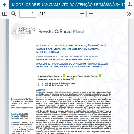
MODELOS DE FINANCIAMENTO DA ATENÇÃO PRIMÁRIA À SAÚDE BRASILEIRA: DO PREVINE BRASIL AO NOVO MODELO FEDERAL