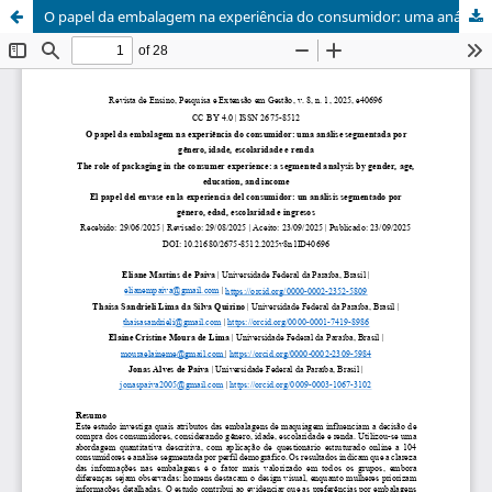
O papel da embalagem na experiência do consumidor: uma análise segmentada por gênero, idade, escolaridade e renda