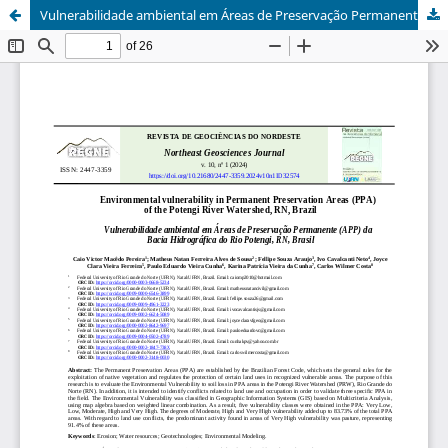
Vulnerabilidade ambiental em Áreas de Preservação Permanente (APP) da Bacia Hidrográfica do Rio Potengi, RN, Brasil