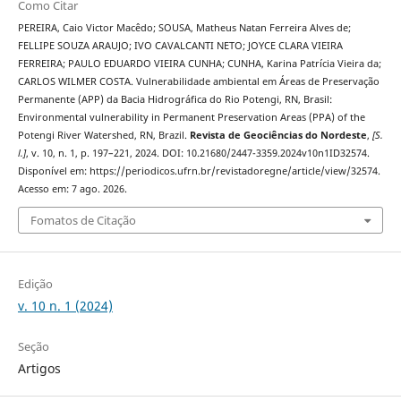
Como Citar
PEREIRA, Caio Victor Macêdo; SOUSA, Matheus Natan Ferreira Alves de;
FELLIPE SOUZA ARAUJO; IVO CAVALCANTI NETO; JOYCE CLARA VIEIRA
FERREIRA; PAULO EDUARDO VIEIRA CUNHA; CUNHA, Karina Patrícia Vieira da;
CARLOS WILMER COSTA. Vulnerabilidade ambiental em Áreas de Preservação
Permanente (APP) da Bacia Hidrográfica do Rio Potengi, RN, Brasil:
Environmental vulnerability in Permanent Preservation Areas (PPA) of the
Potengi River Watershed, RN, Brazil.
Revista de Geociências do Nordeste
,
[S.
l.]
, v. 10, n. 1, p. 197–221, 2024. DOI: 10.21680/2447-3359.2024v10n1ID32574.
Disponível em: https://periodicos.ufrn.br/revistadoregne/article/view/32574.
Acesso em: 7 ago. 2026.
Fomatos de Citação
Edição
v. 10 n. 1 (2024)
Seção
Artigos