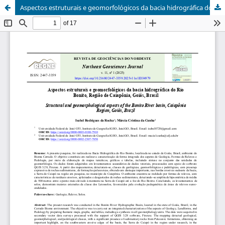
Aspectos estruturais e geomorfológicos da bacia hidrográfica do Rio Bonito, Região de Caiapônia, Goiás, Brasil