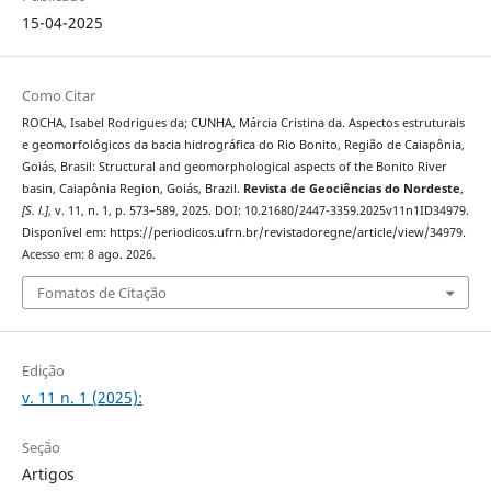
15-04-2025
Como Citar
ROCHA, Isabel Rodrigues da; CUNHA, Márcia Cristina da. Aspectos estruturais
e geomorfológicos da bacia hidrográfica do Rio Bonito, Região de Caiapônia,
Goiás, Brasil: Structural and geomorphological aspects of the Bonito River
basin, Caiapônia Region, Goiás, Brazil.
Revista de Geociências do Nordeste
,
[S. l.]
, v. 11, n. 1, p. 573–589, 2025. DOI: 10.21680/2447-3359.2025v11n1ID34979.
Disponível em: https://periodicos.ufrn.br/revistadoregne/article/view/34979.
Acesso em: 8 ago. 2026.
Fomatos de Citação
Edição
v. 11 n. 1 (2025):
Seção
Artigos