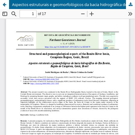
Aspectos estruturais e geomorfológicos da bacia hidrográfica do Rio Bonito, Região de Caiapônia, Goiás, Brasil