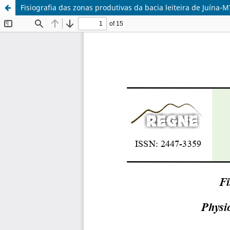
Fisiografia das zonas produtivas da bacia leiteira de Juína-M