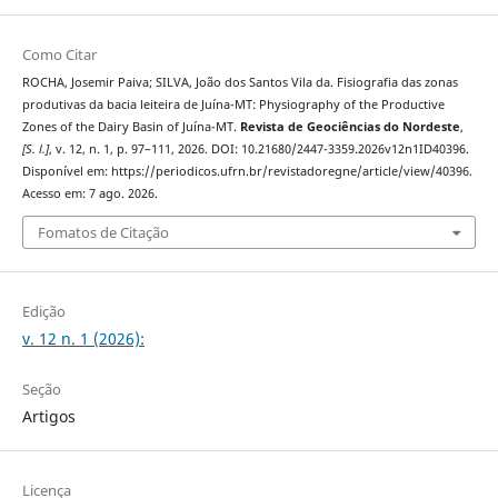
Como Citar
ROCHA, Josemir Paiva; SILVA, João dos Santos Vila da. Fisiografia das zonas
produtivas da bacia leiteira de Juína-MT: Physiography of the Productive
Zones of the Dairy Basin of Juína-MT.
Revista de Geociências do Nordeste
,
[S. l.]
, v. 12, n. 1, p. 97–111, 2026. DOI: 10.21680/2447-3359.2026v12n1ID40396.
Disponível em: https://periodicos.ufrn.br/revistadoregne/article/view/40396.
Acesso em: 7 ago. 2026.
Fomatos de Citação
Edição
v. 12 n. 1 (2026):
Seção
Artigos
Licença