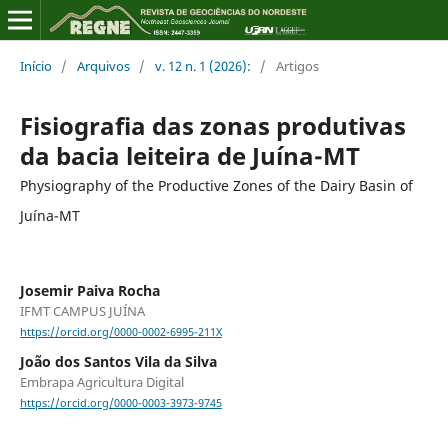
Início
/
Arquivos
/
v. 12 n. 1 (2026):
/
Artigos
Fisiografia das zonas produtivas
da bacia leiteira de Juína-MT
Physiography of the Productive Zones of the Dairy Basin of
Juína-MT
Josemir Paiva Rocha
IFMT CAMPUS JUÍNA
https://orcid.org/0000-0002-6995-211X
João dos Santos Vila da Silva
Embrapa Agricultura Digital
https://orcid.org/0000-0003-3973-9745