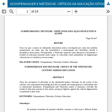
SCHOPENHAUER E NIETZSCHE: CRÍTICOS DA EDUCAÇÃO OITOCENTISTA ALEMÃ