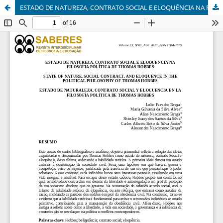
ESTADO DE NATUREZA, CONTRATO SOCIAL E ELOQUÊNCIA NA FILOSOFIA POLÍTICA DE THOMAS HOBBES