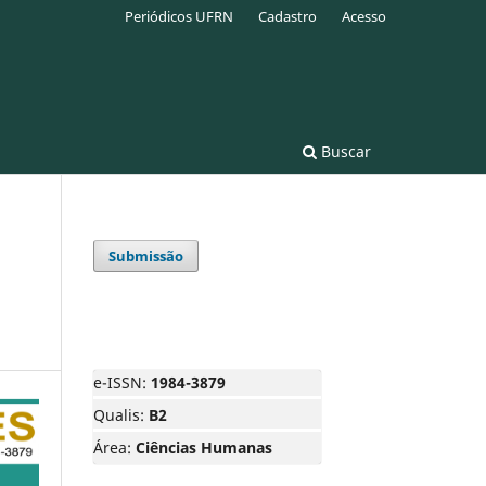
Periódicos UFRN
Cadastro
Acesso
Buscar
Submissão
e-ISSN:
1984-3879
Qualis:
B2
Área:
Ciências Humanas