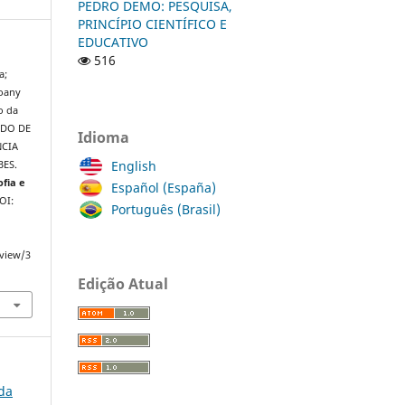
PEDRO DEMO: PESQUISA,
PRINCÍPIO CIENTÍFICO E
EDUCATIVO
516
a;
Joany
o da
TADO DE
Idioma
NCIA
English
BES.
ofia e
Español (España)
DOI:
Português (Brasil)
/view/3
Edição Atual
 da