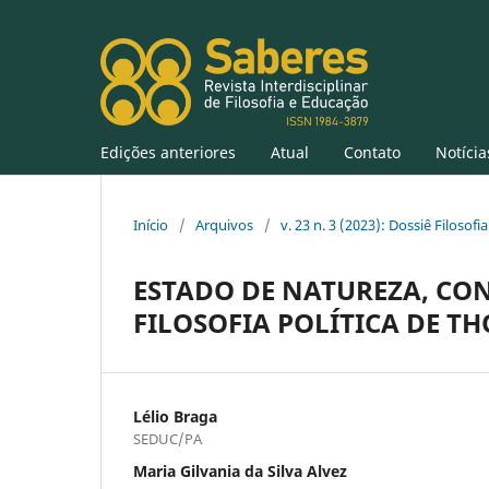
Edições anteriores
Atual
Contato
Notícia
Início
/
Arquivos
/
v. 23 n. 3 (2023): Dossiê Filoso
ESTADO DE NATUREZA, CO
FILOSOFIA POLÍTICA DE T
Lélio Braga
SEDUC/PA
Maria Gilvania da Silva Alvez