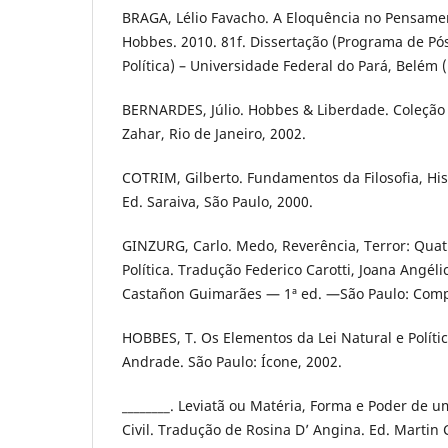
BRAGA, Lélio Favacho. A Eloquência no Pensame
Hobbes. 2010. 81f. Dissertação (Programa de P
Política) – Universidade Federal do Pará, Belém (
BERNARDES, Júlio. Hobbes & Liberdade. Coleção 
Zahar, Rio de Janeiro, 2002.
COTRIM, Gilberto. Fundamentos da Filosofia, Hi
Ed. Saraiva, São Paulo, 2000.
GINZURG, Carlo. Medo, Reverência, Terror: Quat
Política. Tradução Federico Carotti, Joana Angélic
Castañon Guimarães — 1ª ed. —São Paulo: Compa
HOBBES, T. Os Elementos da Lei Natural e Políti
Andrade. São Paulo: Ícone, 2002.
________. Leviatã ou Matéria, Forma e Poder de u
Civil. Tradução de Rosina D’ Angina. Ed. Martin C