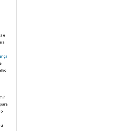
:
s e
ira
ença
e
alho
mir
 para
do
ou