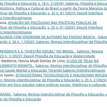
de Filosofia e Educação: v. 18 n. 3 (2018): Saberes: Filosofia e Educ
istórica, Política e Cultural do Brasil a partir da Teoria Marxista d
linar de Filosofia e Educação: v. 25 n. 01 (2025): Dossiê Interface
 Interdisciplinares
ousa,
ATUAÇÃO DO PSICÓLOGO NAS POLÍTICAS PÚBLICAS DE
linar de Filosofia e Educação: v. 25 n. 01 (2025): Dossiê Interface
 Interdisciplinares
 ALUNOS COM SÍNDROME DE AUTISMO NO ENSINO BÁSICO
,
Saber
ação: v. 26 n. 1 (2026): Saberes: Revista Interdisciplinar de Filosofi
PENDENTE E A “QUESTÃO SOCIAL” NO BRASIL
,
Saberes: Revista
. 23 n. 3 (2023): Dossiê Filosofia da Educação e Modernidade
de Medeiros, Hanna Moab Dantas de Lima,
O USO DE TELAS NA
OLVIMENTO INFANTIL
,
Saberes: Revista interdisciplinar de Filosofia
rface Saúde Mental e Educação: Tecendo Saberes Interdisciplinares
is Xavier,
ECOSSSISTEMAS TECNOLÓGICOS E DIALOGISMO REFLEX
: Revista interdisciplinar de Filosofia e Educação: v. 25 n. 2 (2025)
tin em foco: estudos sobre práticas sociais, históricas e culturais
ADANIA
,
Saberes: Revista interdisciplinar de Filosofia e Educação: v
nar de Filosofia e Educação