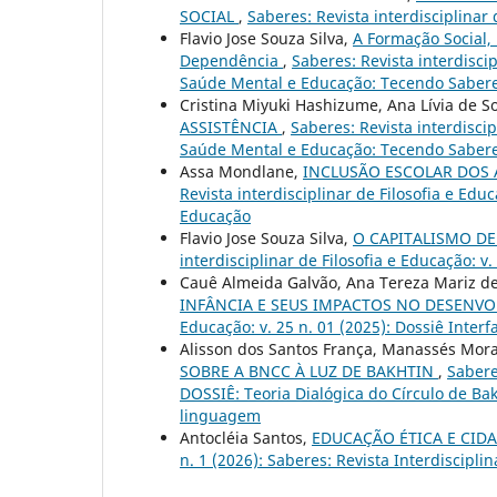
SOCIAL
,
Saberes: Revista interdisciplinar 
Flavio Jose Souza Silva,
A Formação Social, H
Dependência
,
Saberes: Revista interdiscip
Saúde Mental e Educação: Tecendo Saberes
Cristina Miyuki Hashizume, Ana Lívia de S
ASSISTÊNCIA
,
Saberes: Revista interdiscip
Saúde Mental e Educação: Tecendo Saberes
Assa Mondlane,
INCLUSÃO ESCOLAR DOS
Revista interdisciplinar de Filosofia e Educ
Educação
Flavio Jose Souza Silva,
O CAPITALISMO DE
interdisciplinar de Filosofia e Educação: v
Cauê Almeida Galvão, Ana Tereza Mariz 
INFÂNCIA E SEUS IMPACTOS NO DESENV
Educação: v. 25 n. 01 (2025): Dossiê Inte
Alisson dos Santos França, Manassés Mora
SOBRE A BNCC À LUZ DE BAKHTIN
,
Saberes
DOSSIÊ: Teoria Dialógica do Círculo de Bakh
linguagem
Antocléia Santos,
EDUCAÇÃO ÉTICA E CID
n. 1 (2026): Saberes: Revista Interdiscipli