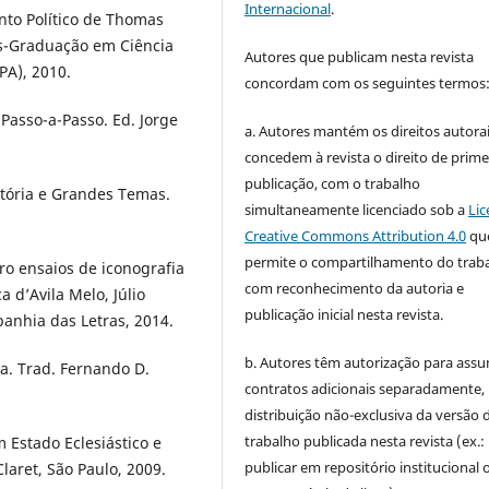
Internacional
.
nto Político de Thomas
ós-Graduação em Ciência
Autores que publicam nesta revista
PA), 2010.
concordam com os seguintes termos
Passo-a-Passo. Ed. Jorge
a. Autores mantém os direitos autorai
concedem à revista o direito de prime
publicação, com o trabalho
stória e Grandes Temas.
simultaneamente licenciado sob a
Lic
Creative Commons Attribution 4.0
qu
permite o compartilhamento do trab
ro ensaios de iconografia
com reconhecimento da autoria e
a d’Avila Melo, Júlio
publicação inicial nesta revista.
nhia das Letras, 2014.
b. Autores têm autorização para assu
ca. Trad. Fernando D.
contratos adicionais separadamente,
distribuição não-exclusiva da versão 
trabalho publicada nesta revista (ex.:
m Estado Eclesiástico e
publicar em repositório institucional 
laret, São Paulo, 2009.