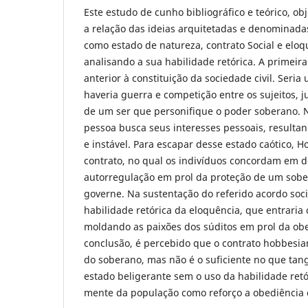
Este estudo de cunho bibliográfico e teórico, obj
a relação das ideias arquitetadas e denominad
como estado de natureza, contrato Social e eloq
analisando a sua habilidade retórica. A primeir
anterior à constituição da sociedade civil. Seri
haveria guerra e competição entre os sujeitos, j
de um ser que personifique o poder soberano. 
pessoa busca seus interesses pessoais, result
e instável. Para escapar desse estado caótico,
contrato, no qual os indivíduos concordam em de
autorregulação em prol da proteção de um sobe
governe. Na sustentação do referido acordo socia
habilidade retórica da eloquência, que entraria 
moldando as paixões dos súditos em prol da obed
conclusão, é percebido que o contrato hobbesian
do soberano, mas não é o suficiente no que tan
estado beligerante sem o uso da habilidade ret
mente da população como reforço a obediência c