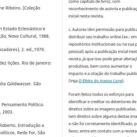
como capítulo de livro), com
ne Ribeiro. (Coleção
reconhecimento de autoria e publica
inicial nesta revista.
m Estado Eclesiástico e
c. Autores têm permissão para publica
ção, Nova Cultural, 1988.
distribuir seu trabalho online (ex.: em
repositórios institucionais ou na sua 
nsadores), 2. ed.,1979.
pessoal) após a publicação inicial nes
revista, já que isso pode gerar alteraç
ez lições. Rio de Janeiro:
produtivas, bem como aumentar o
impacto e a citação do trabalho publ
(Veja
O Efeito do Acesso Livre
).
lia Goldwasser. São
Foram feitos todos os esforços para
identificar e creditar os detentores de
 Pensamento Político.
direitos sobre as imagens publicadas.
, 2003.
tem direitos sobre alguma destas im
e não foi corretamente identificado, 
oberto. Introdução a
favor, entre em contato com a revista
políticos. Rede For, São