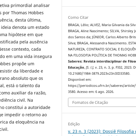
etiva primordial analisar
as por Thomas Hobbes
Como Citar
uência, desta última,
BRAGA, Lélio; ALVEZ, Maria Gilvania da Silv
a ideia denota um estado
BRAGA, Aline Nascimento; SILVA, Shirsley 
a uma hipótese em que
dos Santos da; JÚNIOR, Carlos Alberto Brit
ustificada pela ausência
Silva; BRAGA, Alessandra Nascimento. ES
Nesse contexto, cada
NATUREZA, CONTRATO SOCIAL E ELOQUÊ
NA FILOSOFIA POLÍTICA DE THOMAS HOB
ando em uma vida insegura
Saberes: Revista interdisciplinar de Filos
 Hobbes propõe um
Educação
,
[S. l.]
, v. 23, n. 3, p. FI02, 2023. 
sistir da liberdade e
10.21680/1984-3879.2023v23n3ID33580.
rano absoluto que os
Disponível em:
l, está o talento da
https://periodicos.ufrn.br/saberes/article
3580. Acesso em: 6 ago. 2026.
como auxiliar da razão,
iência civil. Na
Fomatos de Citação
o constitui a autoridade
ge impedir o retorno ao
órica da eloquência na
Edição
ivil.
v. 23 n. 3 (2023): Dossiê Filosofia