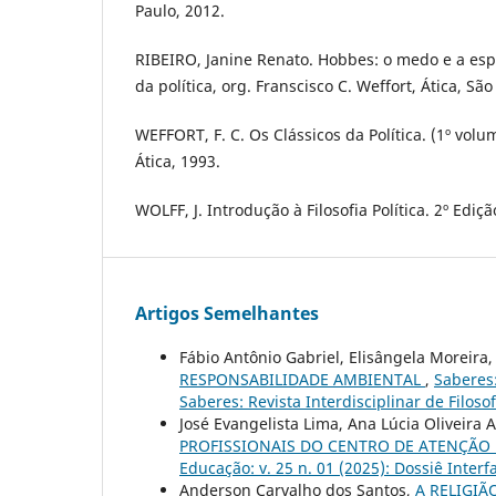
Paulo, 2012.
RIBEIRO, Janine Renato. Hobbes: o medo e a espe
da política, org. Franscisco C. Weffort, Ática, Sã
WEFFORT, F. C. Os Clássicos da Política. (1º volum
Ática, 1993.
WOLFF, J. Introdução à Filosofia Política. 2º Ediç
Artigos Semelhantes
Fábio Antônio Gabriel, Elisângela Moreira,
RESPONSABILIDADE AMBIENTAL
,
Saberes:
Saberes: Revista Interdisciplinar de Filoso
José Evangelista Lima, Ana Lúcia Oliveira 
PROFISSIONAIS DO CENTRO DE ATENÇÃO
Educação: v. 25 n. 01 (2025): Dossiê Inte
Anderson Carvalho dos Santos,
A RELIGI