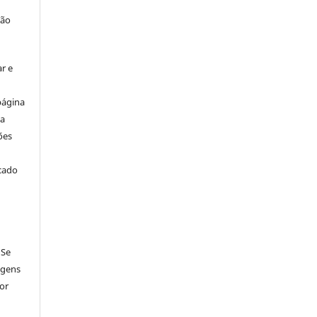
ção
r e
página
ta
ões
icado
 Se
agens
por