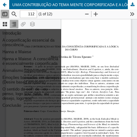
UMA CONTRIBUIÇÃO AO TEMA MENTE CORPORIFICADA E A LÓGICA DO CORPO