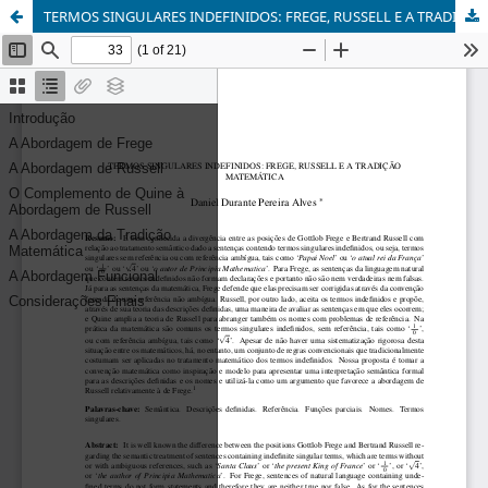
TERMOS SINGULARES INDEFINIDOS: FREGE, RUSSELL E A TRADIÇÃO MATEMÁTICA