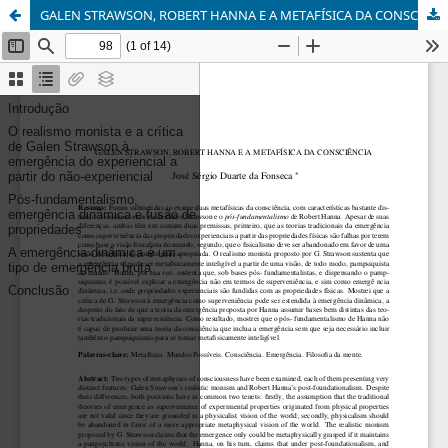
GALEN STRAWSON, ROBERT HANNA E A METAFÍSICA DA CONSCIÊNCIA