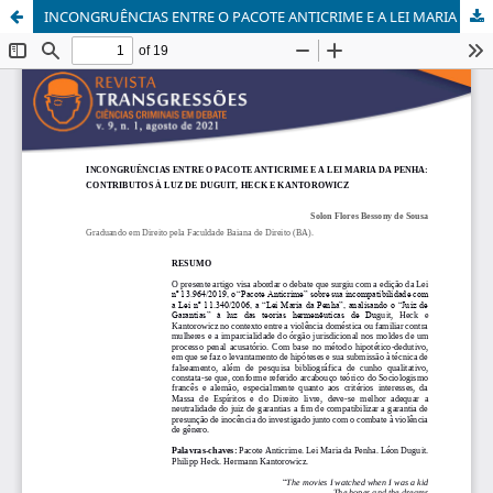
INCONGRUÊNCIAS ENTRE O PACOTE ANTICRIME E A LEI MARIA DA PENHA: CONTRIBUTOS À LUZ DE DUGUIT, HECK E KANTOROWICZ