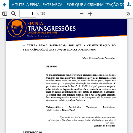
A TUTELA PENAL PATRIARCAL: POR QUE A CRIMINALIZAÇÃO DO FEMINICÍDIO NÃO É UMA CONQUISTA PARA O FEMINISMO?