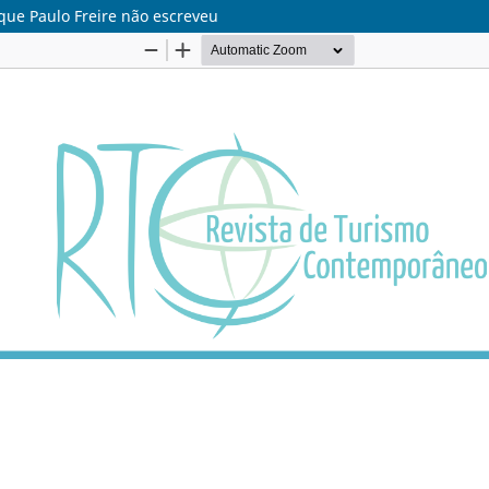
 que Paulo Freire não escreveu