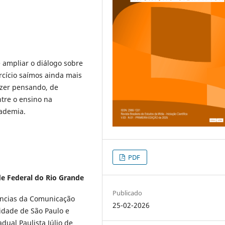
ampliar o diálogo sobre
rcício saímos ainda mais
azer pensando, de
entre o ensino na
cademia.
PDF
e Federal do Rio Grande
Publicado
ências da Comunicação
25-02-2026
idade de São Paulo e
ual Paulista Júlio de