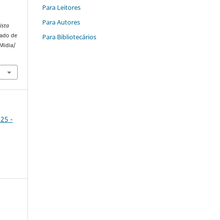
Para Leitores
Para Autores
ista
rado de
Para Bibliotecários
Midia/
025 -