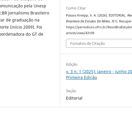
Comunicação pela Unesp
Como Citar
J:BR Jornalismo Brasileiro
Passos Kneipp, V. A. (2026). EDITORIAL.
Rev
ular de graduação na
Brasileira De Estudos Da Mídia
,
3
(1). Recupe
rte (início 2009). Foi
https://periodicos.ufrn.br/RevisBraEstudo
article/view/43109
 coordenadora do GT de
Fomatos de Citação
Edição
v. 3 n. 1 (2025): janeiro - junho 2
Primeira Edição
Seção
Editorial