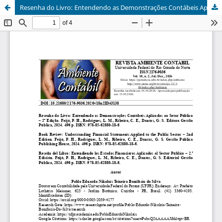
Resenha do Livro: Entendendo as Demonstrações Contábeis Aplicadas ao Setor Público – 2ª Edição. Feijó, P. H., Rodrigues, L. M., Ribeiro, C. E., Dantas, G. S. Editora Gestão Pública, 2024. 496 p. ISBN: 978-85-62880-18-6