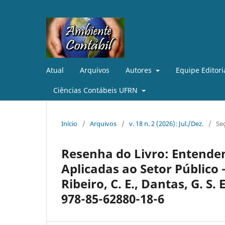
Atual
Arquivos
Autores
Equipe Editori
Ciências Contábeis UFRN
Início
/
Arquivos
/
v. 18 n. 2 (2026): Jul./Dez.
/
Seç
Resenha do Livro: Entende
Aplicadas ao Setor Público – 
Ribeiro, C. E., Dantas, G. S.
978-85-62880-18-6