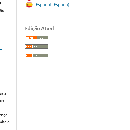
E
Español (España)
Rio
Edição Atual
a
-
:
is e
ira
cença
ite o