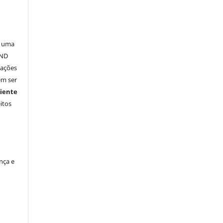
a uma
-ND
vações
em ser
iente
itos
nça e