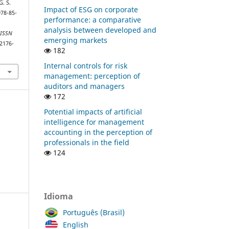
G. S.
Impact of ESG on corporate
978-85-
performance: a comparative
analysis between developed and
 ISSN
emerging markets
/2176-
182
Internal controls for risk
management: perception of
auditors and managers
172
Potential impacts of artificial
intelligence for management
accounting in the perception of
professionals in the field
124
Idioma
Português (Brasil)
English