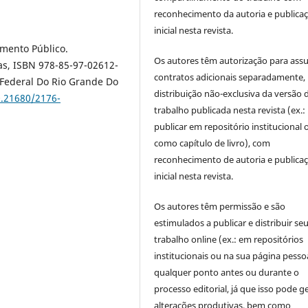
reconhecimento da autoria e publica
inicial nesta revista.
çamento Público.
Os autores têm autorização para ass
nas, ISBN 978-85-97-02612-
contratos adicionais separadamente,
Federal Do Rio Grande Do
distribuição não-exclusiva da versão 
0.21680/2176-
trabalho publicada nesta revista (ex.:
publicar em repositório institucional 
como capítulo de livro), com
reconhecimento de autoria e publica
inicial nesta revista.
Os autores têm permissão e são
estimulados a publicar e distribuir se
trabalho online (ex.: em repositórios
institucionais ou na sua página pessoa
qualquer ponto antes ou durante o
processo editorial, já que isso pode g
alterações produtivas, bem como