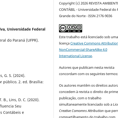
Copyright (c) 2026 REVISTA AMBIENT
CONTÁBIL - Universidade Federal do 
Grande do Norte - ISSN 2176-9036
lva,
Universidade Federal
Este trabalho está licenciado sob um
ral do Paraná (UFPR).
licença
Creative Commons Attribution
NonCommercial-ShareAlike 4.0
International License
.
Autores que publicam nesta revista
concordam com os seguintes termos
s, G. S. (2024).
público. 2. ed. Brasília:
Os autores mantêm os direitos autora
concedem à revista o direito de prime
publicação, com o trabalho
 T. B., Lins, D. C. (2020).
simultaneamente licenciado sob a Li
fluencia Seu
Creative Comomns Attribution
que perm
s Contábeis e
compartilhamento do trabalho com