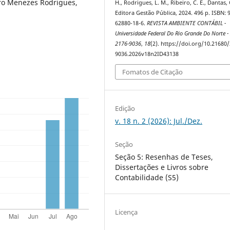
dro Menezes Rodrigues,
H., Rodrigues, L. M., Ribeiro, C. E., Dantas, 
Editora Gestão Pública, 2024. 496 p. ISBN: 
62880-18-6.
REVISTA AMBIENTE CONTÁBIL -
Universidade Federal Do Rio Grande Do Norte -
2176-9036
,
18
(2). https://doi.org/10.21680
9036.2026v18n2ID43138
Fomatos de Citação
Edição
v. 18 n. 2 (2026): Jul./Dez.
Seção
Seção 5: Resenhas de Teses,
Dissertações e Livros sobre
Contabilidade (S5)
Licença