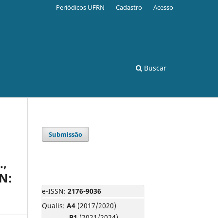
Periódicos UFRN
Cadastro
Acesso
Buscar
Submissão
.,
BN:
e-ISSN:
2176-9036
Qualis:
A4
(2017/2020)
B1
(2021/2024)