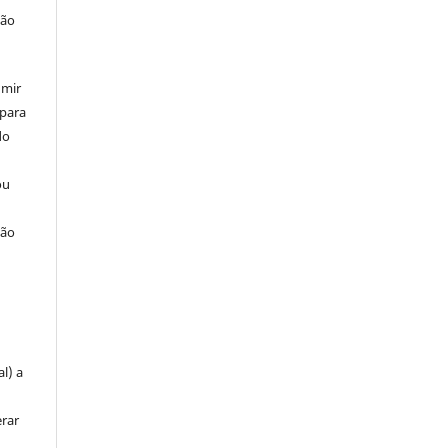
ção
umir
 para
do
ou
ção
u
l) a
erar