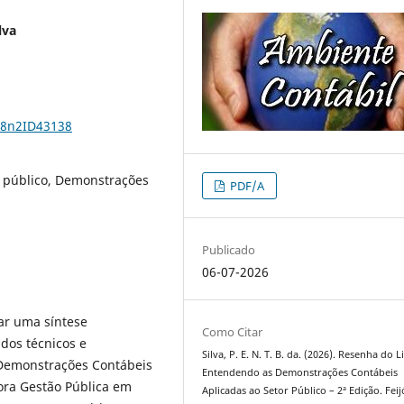
lva
18n2ID43138
r público, Demonstrações
PDF/A
Publicado
06-07-2026
ar uma síntese
Como Citar
dos técnicos e
Silva, P. E. N. T. B. da. (2026). Resenha do L
 Demonstrações Contábeis
Entendendo as Demonstrações Contábeis
tora Gestão Pública em
Aplicadas ao Setor Público – 2ª Edição. Feij