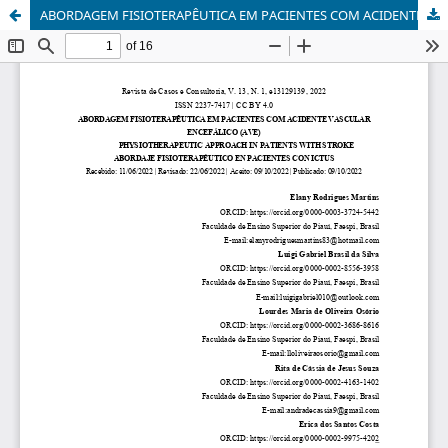
ABORDAGEM FISIOTERAPÊUTICA EM PACIENTES COM ACIDENTE VASCULAR ENCEFÁLICO (AVE)