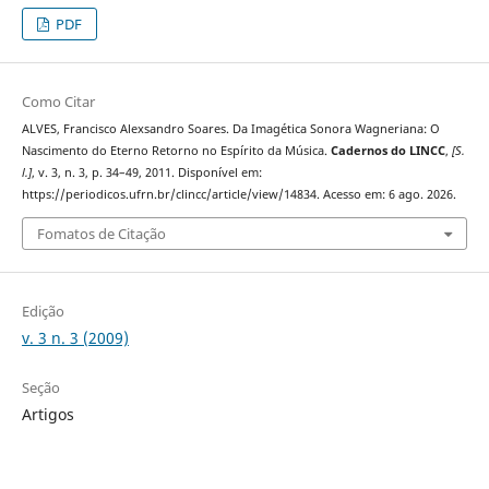
PDF
Como Citar
ALVES, Francisco Alexsandro Soares. Da Imagética Sonora Wagneriana: O
Nascimento do Eterno Retorno no Espírito da Música.
Cadernos do LINCC
,
[S.
l.]
, v. 3, n. 3, p. 34–49, 2011. Disponível em:
https://periodicos.ufrn.br/clincc/article/view/14834. Acesso em: 6 ago. 2026.
Fomatos de Citação
Edição
v. 3 n. 3 (2009)
Seção
Artigos