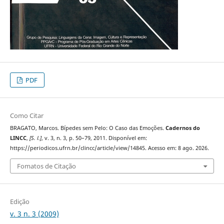
PDF
Como Citar
BRAGATO, Marcos. Bípedes sem Pelo: O Caso das Emoções.
Cadernos do
LINCC
,
[S. l.]
, v. 3, n. 3, p. 50–79, 2011. Disponível em:
https://periodicos.ufrn.br/clincc/article/view/14845. Acesso em: 8 ago. 2026.
Fomatos de Citação
Edição
v. 3 n. 3 (2009)