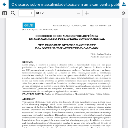
O discurso sobre masculinidade tóxica em uma campanha publicitária governamental