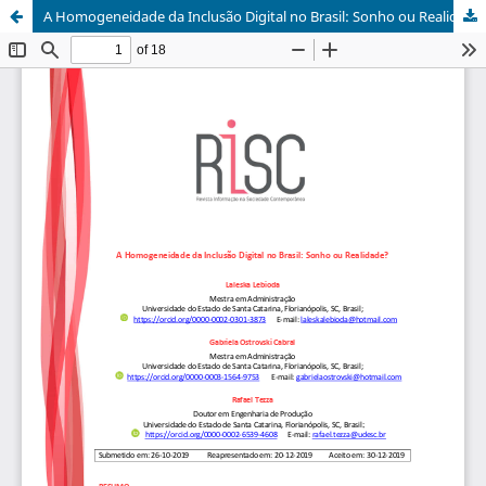
A Homogeneidade da Inclusão Digital no Brasil: Sonho ou Realidade?