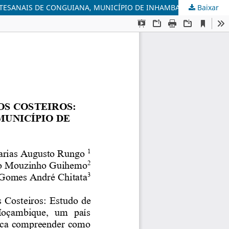
Baixar
VULNERABILIDADE SOCIOAMBIENTAL FACE AOS CICLONES TROPICAIS: CASO DE ESTUDO DA COMUNIDADE DE PESCADORES ARTESANAIS DE CONGUIANA, MUNICÍPIO DE INHAMBANE, MOÇAMBIQUE