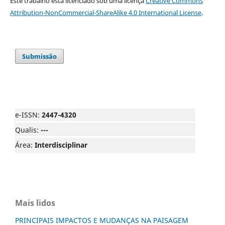
Este trabalho está licenciado sob uma licença
Creative Commons
Attribution-NonCommercial-ShareAlike 4.0 International License
.
Submissão
e-ISSN:
2447-4320
Qualis:
---
Área:
Interdisciplinar
Mais lidos
PRINCIPAIS IMPACTOS E MUDANÇAS NA PAISAGEM